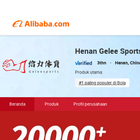
Henan Gelee Sports
3thn
Henan, Chin
Produk utama:
#1 paling populer di Bola
Beranda
Produk
Profil perusahaan