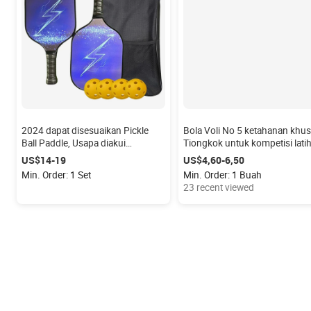
2024 dapat disesuaikan Pickle
Bola Voli No 5 ketahanan khu
Ball Paddle, Usapa diakui
Tiongkok untuk kompetisi lati
Pickleball Rackets, serat karbon
bola voli cair asli
US$14-19
US$4,60-6,50
Selkirk Pickle Ball Paddle
Min. Order: 1 Set
Min. Order: 1 Buah
23 recent viewed